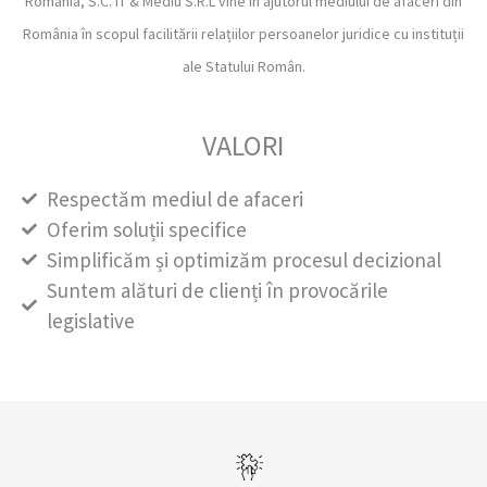
România, S.C. IT & Mediu S.R.L vine în ajutorul mediului de afaceri din
România în scopul facilitării relațiilor persoanelor juridice cu instituții
ale Statului Român.
VALORI
Respectăm mediul de afaceri
Oferim soluții specifice
Simplificăm și optimizăm procesul decizional
Suntem alături de clienți în provocările
legislative