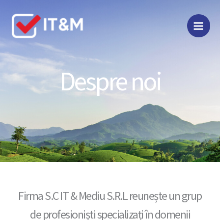
Skip
to
content
Despre noi
Firma S.C IT & Mediu S.R.L reunește un grup
de profesioniști specializați în domenii